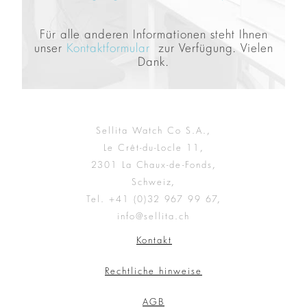
Für alle anderen Informationen steht Ihnen
unser
Kontaktformular
zur Verfügung. Vielen
Dank.
Sellita Watch Co S.A.,
Le Crêt-du-Locle 11,
2301 La Chaux-de-Fonds,
Schweiz,
Tel. +41 (0)32 967 99 67,
info@sellita.ch
Kontakt
Rechtliche hinweise
AGB