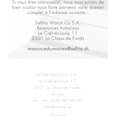
Si vous êtes intéressé(e), nous vous prions de
bien vouloir nous faire parvenir votre dossier
complet à l'adresse suivante :
Sellita Watch Co S.A.
Ressources humaines
Le Crêt-du-Locle 11
2301 La Chaux-de-Fonds
ressourceshumaines@sellita.ch
Sellita Watch Co S.A.,
Le Crêt-du-Locle 11,
2301 La Chaux-de-Fonds,
Suisse,
tél. +41 (0)32 967 99 67,
info@sellita.ch
Contact