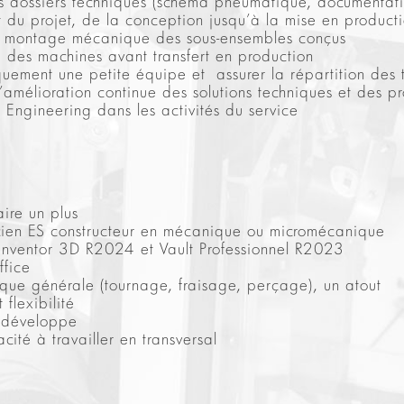
 les dossiers techniques (schéma pneumatique, documentati
t du projet, de la conception jusqu’à la mise en product
 au montage mécanique des sous-ensembles conçus
le des machines avant transfert en production
uement une petite équipe et assurer la répartition des 
l’amélioration continue des solutions techniques et des p
r Engineering dans les activités du service
ire un plus
cien ES constructeur en mécanique ou micromécanique
 Inventor 3D R2024 et Vault Professionnel R2023
ffice
ue générale (tournage, fraisage, perçage), un atout
flexibilité
e développe
ité à travailler en transversal