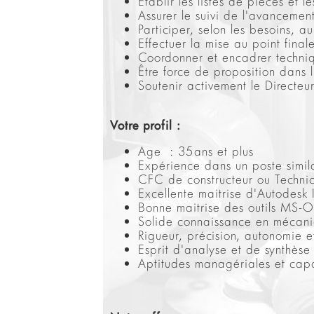
Établir les listes de pièces et
Assurer le suivi de l'avancemen
Participer, selon les besoins,
Effectuer la mise au point fina
Coordonner et encadrer techniq
Être force de proposition dans 
Soutenir activement le Directeu
Votre profil :
Age : 35ans et plus
Expérience dans un poste simila
CFC de constructeur ou Techni
Excellente maitrise d'Autodesk
Bonne maitrise des outils MS-O
Solide connaissance en mécaniq
Rigueur, précision, autonomie et 
Esprit d'analyse et de synthès
Aptitudes managériales et capac