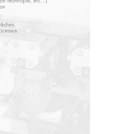
on technique, etc...)
ion
tâches
rocessus