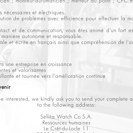
ien ; monteur-automaticien ; metteur au point ; CFC ma
nécessaires et électriques.
ution de problèmes avec efficience pour effectuer la ma
act et de communication, vous êtes animé d’un fort espr
e manière autonome et responsable.
le et écrite en français ainsi que compréhension de l’a
ns une entreprise en croissance
ntes et valorisantes
lante et tournée vers l'amélioration continue
venir
e interested, we kindly ask you to send your complete a
to the following address:
Sellita Watch Co S.A.
Ressources humaines
Le Crêt-du-Locle 11